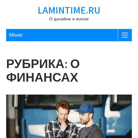
Перейти
LAMINTIME.RU
к
содержимому
О дизайне и жизни
Меню
РУБРИКА:
О
ФИНАНСАХ