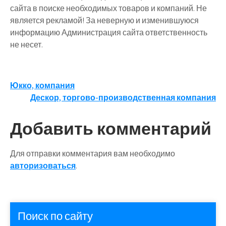
сайта в поиске необходимых товаров и компаний. Не
является рекламой! За неверную и изменившуюся
информацию Администрация сайта ответственность
не несет.
Навигация
Юкко, компания
Дескор, торгово-производственная компания
по
записям
Добавить комментарий
Для отправки комментария вам необходимо
авторизоваться
.
Поиск по сайту