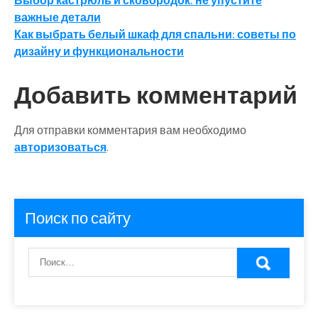
Навигация
Выбор кастрюль и сковородок: не упустите
важные детали
по
Как выбрать белый шкаф для спальни: советы по
записям
дизайну и функциональности
Добавить комментарий
Для отправки комментария вам необходимо
авторизоваться
.
Поиск по сайту