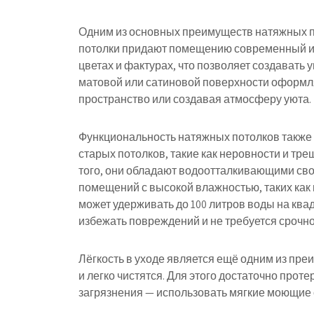
Одним из основных преимуществ натяжных п
потолки придают помещению современный и 
цветах и фактурах, что позволяет создавать
матовой или сатиновой поверхности оформля
пространство или создавая атмосферу уюта.
Функциональность натяжных потолков также 
старых потолков, такие как неровности и тре
того, они обладают водоотталкивающими сво
помещений с высокой влажностью, таких как 
может удерживать до 100 литров воды на ква
избежать повреждений и не требуется срочно
Лёгкость в уходе является ещё одним из пре
и легко чистятся. Для этого достаточно проте
загрязнения — использовать мягкие моющие 