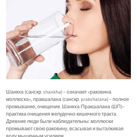
Шанкха (санскр. shankha) – означает «раковина
моллюска», пракшалана (санскр. prakshalana) – полное
промывание, очищение. Шанкха-Пракшалана (ШП)–
практика очищения желудочно-кишечного тракта.
Древние люди были наблюдательны: моллюски
промывают свою раковину, всасывая и выталкивая
воду мышечным усилием.