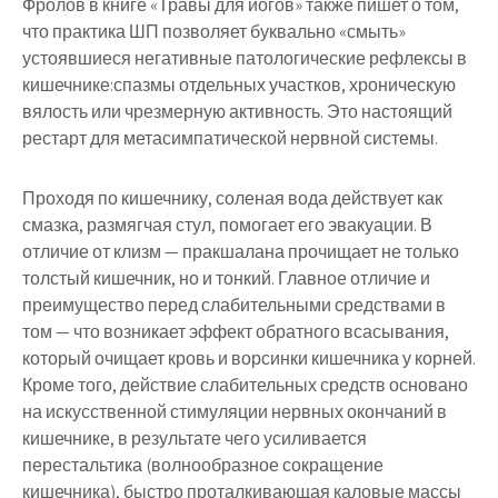
Фролов в книге «Травы для йогов» также пишет о том,
что практика ШП позволяет буквально «смыть»
устоявшиеся негативные патологические рефлексы в
кишечнике:спазмы отдельных участков, хроническую
вялость или чрезмерную активность. Это настоящий
рестарт для метасимпатической нервной системы.
Проходя по кишечнику, соленая вода действует как
смазка, размягчая стул, помогает его эвакуации. В
отличие от клизм — пракшалана прочищает не только
толстый кишечник, но и тонкий. Главное отличие и
преимущество перед слабительными средствами в
том — что возникает эффект обратного всасывания,
который очищает кровь и ворсинки кишечника у корней.
Кроме того, действие слабительных средств основано
на искусственной стимуляции нервных окончаний в
кишечнике, в результате чего усиливается
перестальтика (волнообразное сокращение
кишечника), быстро проталкивающая каловые массы