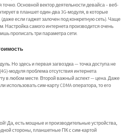
я точно. Основной вектор деятельности девайса – веб-
тирует в планшет один-два 3G-модуля, в которые
(даже если гаджет залочен под конкретную сеть). Чаще
м. Настройка самого интернета производится очень
ишь прописать три параметра сети.
стоимость
уль. Но здесь и первая загвоздка — точка доступа не
G(4G)-модуля проблема отсутствия интернета
уту в любом месте. Второй важный аспект — цена. Даже
ли использовать сим-карту CDMA оператора, то его
ой! Да, есть мощные и производительные устройства,
одной стороны, планшетные ПК с сим-картой