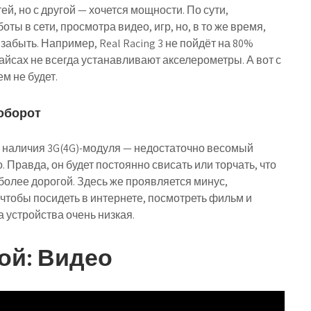
й, но с другой — хочется мощности. По сути,
ты в сети, просмотра видео, игр, но, в то же время,
забыть. Например, Real Racing 3 не пойдёт на 80%
евайсах не всегда устанавливают акселерометры. А вот с
м не будет.
оборот
а наличия 3G(4G)-модуля — недостаточно весомый
. Правда, он будет постоянно свисать или торчать, что
олее дорогой. Здесь же проявляется минус,
чтобы посидеть в интернете, посмотреть фильм и
а устройства очень низкая.
ой: Видео