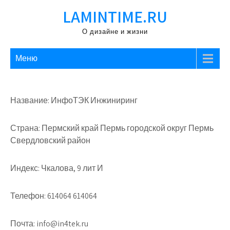
Перейти
LAMINTIME.RU
к
содержимому
О дизайне и жизни
Меню
Название: ИнфоТЭК Инжиниринг
Страна: Пермский край Пермь городской округ Пермь
Свердловский район
Индекс: Чкалова, 9 лит И
Телефон: 614064 614064
Почта: info@in4tek.ru